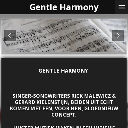
Gentle Harmony
Ga
direct
naar
de
hoofdinhoud
GENTLE HARMONY
SINGER-SONGWRITERS RICK MALEWICZ &
GERARD KIELENSTIJN, BEIDEN UIT ECHT
KOMEN MET EEN, VOOR HEN, GLOEDNIEUW
CONCEPT.